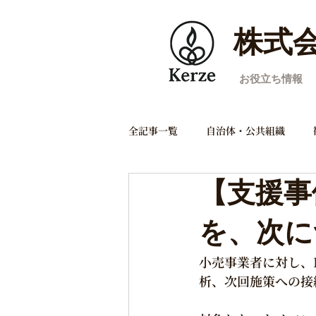
株式会
お役立ち情報
全記事一覧
自治体・公共組織
【支援事
デジタルプロモーション
効果
を、次に
制度・政策・計画読解
発注・
小売事業者に対し、
析、次回施策への接