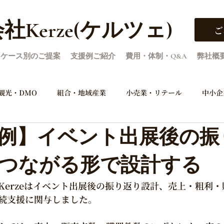
社Kerze(ケルツェ)
ご
ケース別のご提案
支援例ご紹介
費用・体制・Q&A
弊社概
観光・DMO
組合・地域産業
小売業・リテール
中小企
例】イベント出展後の振
検証・次年度判断
委託先管理・運用体制
施策・媒体設計
つながる形で設計する
仕様設計
Kerzeはイベント出展後の振り返り設計、売上・粗利
続支援に関与しました。